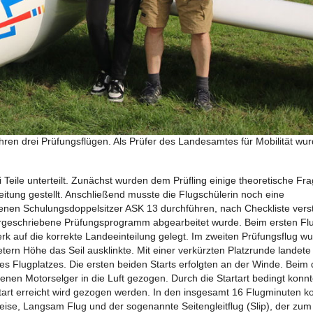
hren drei Prüfungsflügen. Als Prüfer des Landesamtes für Mobilität wur
 Teile unterteilt. Zunächst wurden dem Prüfling einige theoretische Fr
itung gestellt. Anschließend musste die Flugschülerin noch eine
enen Schulungsdoppelsitzer ASK 13 durchführen, nach Checkliste verst
orgeschriebene Prüfungsprogramm abgearbeitet wurde. Beim ersten Fl
 auf die korrekte Landeeinteilung gelegt. Im zweiten Prüfungsflug wu
Metern Höhe das Seil ausklinkte. Mit einer verkürzten Platzrunde landet
s Flugplatzes. Die ersten beiden Starts erfolgten an der Winde. Beim d
enen Motorselger in die Luft gezogen. Durch die Startart bedingt konn
tart erreicht wird gezogen werden. In den insgesamt 16 Flugminuten k
eise, Langsam Flug und der sogenannte Seitengleitflug (Slip), der zum