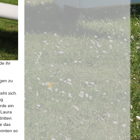
de ihr
agen zu
eht sich.
ug
rde ein
e Laura
ritten
te das
onnten so