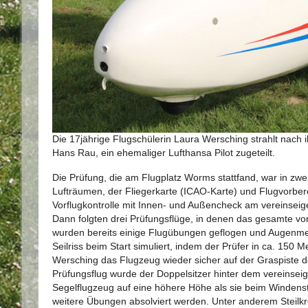
Die 17jährige Flugschülerin Laura Wersching strahlt nach i
Hans Rau, ein ehemaliger Lufthansa Pilot zugeteilt.
Die Prüfung, die am Flugplatz Worms stattfand, war in zwei
Lufträumen, der Fliegerkarte (ICAO-Karte) und Flugvorbere
Vorflugkontrolle mit Innen- und Außencheck am vereinseig
Dann folgten drei Prüfungsflüge, in denen das gesamte v
wurden bereits einige Flugübungen geflogen und Augenmerk
Seilriss beim Start simuliert, indem der Prüfer in ca. 150 
Wersching das Flugzeug wieder sicher auf der Graspiste de
Prüfungsflug wurde der Doppelsitzer hinter dem vereinseig
Segelflugzeug auf eine höhere Höhe als sie beim Windens
weitere Übungen absolviert werden. Unter anderem Steilkr