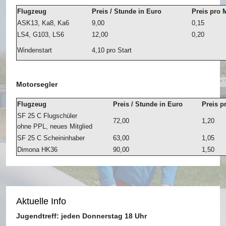
Flugzeug
Preis / Stunde in Euro
Preis pro 
ASK13, Ka8, Ka6
9,00
0,15
LS4, G103, LS6
12,00
0,20
Windenstart
4,10 pro Start
Motorsegler
Flugzeug
Preis / Stunde in Euro
Preis p
SF 25 C Flugschüler
72,00
1,20
ohne PPL, neues Mitglied
SF 25 C Scheininhaber
63,00
1,05
Dimona HK36
90,00
1,50
Aktuelle Info
Jugendtreff: jeden Donnerstag 18 Uhr