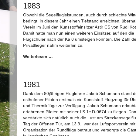
1983
Obwohl die Segelflugleistungen, auch durch schlechte Wit
bedingt, in diesem Jahr einen Tiefstand erreichten, übern
Verein im Juni den Kunsstoffeinsitzer Astir CS von Rudi Köt
Damit hatte man nun einen weiteren Einsitzer, auf den die
Flugschüler nach der Ka 8 umsteigen konnten. Die Zahl de
Privatflieger nahm weiterhin zu.
Weiterlesen …
1981
Dank dem 80jährigen Fluglehrer Jakob Schumann stand d
osthofener Piloten erstmals ein Kunststoff-Flugzeug für Üb
und Thermikflüge zur Verfügung. Jakob Schumann erlaubt
erfahrenen Piloten mit seiner LS 1c D-0674 zu fliegen. Dam
verstärkte sich natürlich auch die Lust am Streckensegelfl
Tag der Offenen Tür, am 13.9., war der Luftsportverein mit
Organisation der Rundflüge betraut und versorgte die Gäst