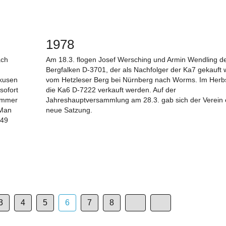
1978
ach
Am 18.3. flogen Josef Wersching und Armin Wendling d
Bergfalken D-3701, der als Nachfolger der Ka7 gekauft 
kusen
vom Hetzleser Berg bei Nürnberg nach Worms. Im Herb
sofort
die Ka6 D-7222 verkauft werden. Auf der
Immer
Jahreshauptversammlung am 28.3. gab sich der Verein 
 Man
neue Satzung.
 49
3
4
5
6
7
8