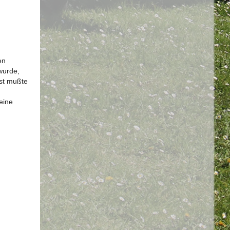
en
wurde,
st mußte
eine