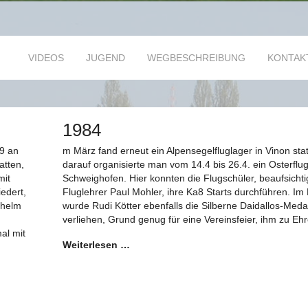
VIDEOS
JUGEND
WEGBESCHREIBUNG
KONTAK
1984
9 an
m März fand erneut ein Alpensegelfluglager in Vinon stat
atten,
darauf organisierte man vom 14.4 bis 26.4. ein Osterflug
mit
Schweighofen. Hier konnten die Flugschüler, beaufsichti
edert,
Fluglehrer Paul Mohler, ihre Ka8 Starts durchführen. Im
lhelm
wurde Rudi Kötter ebenfalls die Silberne Daidallos-Medai
verliehen, Grund genug für eine Vereinsfeier, ihm zu Ehr
al mit
Weiterlesen …