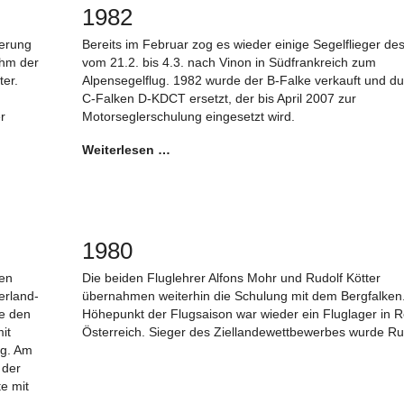
1982
terung
Bereits im Februar zog es wieder einige Segelflieger de
ahm der
vom 21.2. bis 4.3. nach Vinon in Südfrankreich zum
ter.
Alpensegelflug. 1982 wurde der B-Falke verkauft und d
C-Falken D-KDCT ersetzt, der bis April 2007 zur
r
Motorseglerschulung eingesetzt wird.
Weiterlesen …
1980
en
Die beiden Fluglehrer Alfons Mohr und Rudolf Kötter
erland-
übernahmen weiterhin die Schulung mit dem Bergfalken
e den
Höhepunkt der Flugsaison war wieder ein Fluglager in R
it
Österreich. Sieger des Ziellandewettbewerbes wurde Rud
ug. Am
 der
e mit