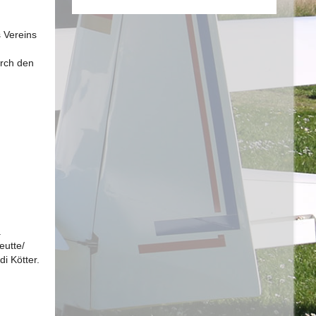
s Vereins
urch den
.
eutte/
i Kötter.